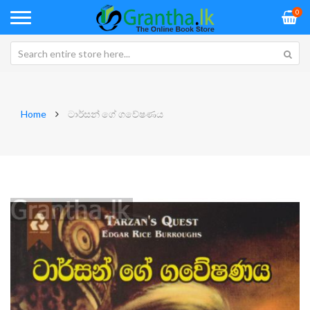
0
Home
ටාර්සන් ගේ ගවේෂණය
Skip
Sk
to
to
the
th
end
be
of
of
the
th
images
im
gallery
ga