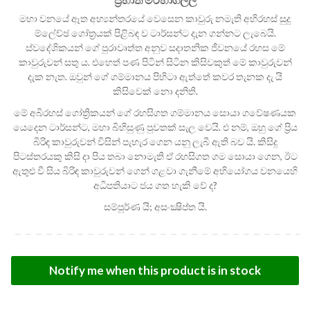
මහා වනයේ ඈත අභ්‍යන්තරයේ වෙසෙන කාවුරු නමැති අභිරහස් සුදු
ම්ලේච්ඡ ගෝත්‍රයක් පිළිබඳ ව ටාර්සන්ට දැන ගන්නට ලැබෙයි.
ස්වදේශිකයන් ගේ පුරාවෘත්ත අනුව සදාතනික ජීවනයේ රහස මේ
කාවුරුවන් සතු ය. එහෙත් පණ පිටින් සිටින කිසිවකුත් මේ කාවුරුවන්
දැක නැත. ඔවුන් ගේ ගම්මානය පිහිටා ඇත්තේ කවර තැනක දැ යි
කිසිවෙක් නො දනිති.
මේ අබිරහස් ගෝත්‍රිකයන් ගේ රහසිගත ගම්මානය සොයා ගවේෂණයක
යෙදෙන ටාර්සන්ට, මහා බිහිසුණු පුවතක් සැල වෙයි. එ නම්, ඔහු ගේ ප්‍රිය
බිරිඳ කාවුරුවන් විසින් පැහැර ගෙන යනු ලැබී ඇති බව යි. කිසිදු
පිටස්තරයකු කිසි දා පිය තබා නොමැති ඒ රහසිගත ගම සොයා ගෙන, ඊට
ඇතුළු වී සිය බිරිඳ කාවුරුවන් ගෙන් ගළවා ගැනීමේ අභියෝගය වනයෙහි
අධිපතියාට ජය ගත හැකි වේ ද?
සම්පූර්ණ යි; අසංක්‍ෂිප්ත යි.
Notify me when this product is in stock