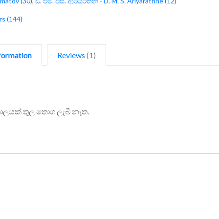
tmatov (30)
,
ඩී. එම්. එස්. ආරියරත්න - D. M. S. Ariyarathne (12)
rs (144)
formation
Reviews
1
කාලයක් තුල තොග ලැබී නැත.