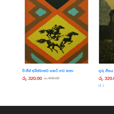
චිංගීස් අයිත්මාතව් කෙටි නව කතා
ගුරු ගීත
රු. 320.00
රු. 320
රු. 400.00
1