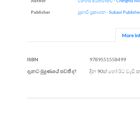
Author
චින්ගීස් අයිත්මාතව් - Chinghiz Ai
Publisher
සුුභාවි ප්‍රකාශන - Subavi Publishe
More In
More
ISBN
9789551558499
Information
දැනට මුද්‍රණයේ පවතී ද?
දින 90ක් හෝ ඊට වැඩි 