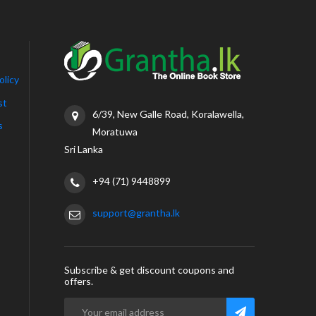
olicy
st
6/39, New Galle Road, Koralawella,
s
Moratuwa
Sri Lanka
+94 (71) 9448899
support@grantha.lk
Subscribe & get discount coupons and
offers.