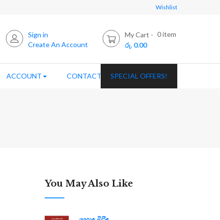
Wishlist
0
item
Sign in
My Cart
Create An Account
රු. 0.00
ACCOUNT
CONTACT US
SPECIAL OFFERS!
You May Also Like
හොඳ බිරිඳ