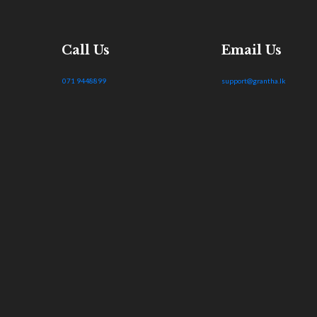
Call Us
Email Us
071 9448899
support@grantha.lk