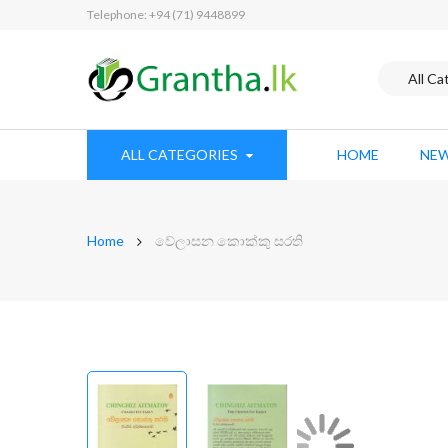
Telephone: +94 (71) 9448899
ALL CATEGORIES
HOME
NEW
Home
වේලාසන කොක්කු සරති
Skip
to
the
end