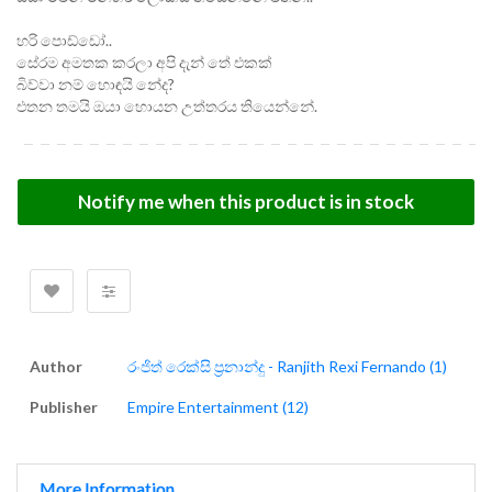
හරි පොඩ්ඩෝ..
සේරම අමතක කරලා අපි දැන් තේ එකක්
බිව්වා නම් හොඳයි නේද?
එතන තමයි ඔයා හොයන උත්තරය තියෙන්නේ.
Notify me when this product is in stock
Author
රංජිත් රෙක්සි ප්‍රනාන්දු - Ranjith Rexi Fernando (1)
Publisher
Empire Entertainment (12)
More Information