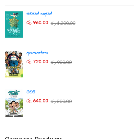
මව්වත් හදවත්
රු. 960.00
රු. 1,200.00
අපෙයක්කා
රු. 720.00
රු. 900.00
ටීචර්
රු. 640.00
රු. 800.00