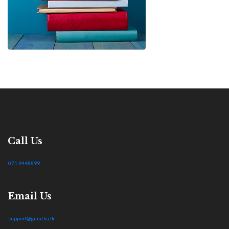
Call Us
071 9448899
Email Us
support@grantha.lk