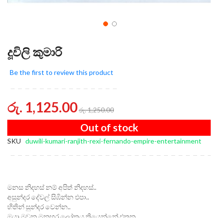
දූවිලි කුමාරි
Be the first to review this product
රු. 1,125.00
රු. 1,250.00
Out of stock
SKU
duwili-kumari-ranjith-rexi-fernando-empire-entertainment
මනස නිදහස් නම් අපිත් නිදහස්..
අසුන්දර දේවල් සිඹින්න එපා..
හිතින් සුන්දර වෙන්න..
ඔයා මවන මනහර ලෝකය තියෙන්නේ එතන..