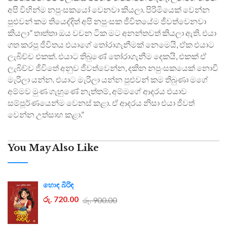
අපි විහින්ම නපුංසකයෝ වෙනවා කියලා. පිරිමියෙක් වෙන්න
පුළුවන් කම තියෙද්දිත් අපි නපුංසක ජීවිතයේම ජීවත්වෙනවා
කියලා” තාත්තා ඔය වචන ටික මට අනන්තවත් කියලා ඇති. එයා
ගත කරපු ජීවිතය එයාගේ තෝරාගැනීමක් නෙමෙයි, ඒක එයාට
ලැබිච්ච එකක්. එයාට තිබුණේ තෝරාගැනීම දෙකයි, එකක් ඒ
ලැබිච්ච ජීවිතේ අනුව ජීවත්වෙන්න, දකින නපුංසකයෙක් නොවී
මැරිලා යන්න. එයාට මැරිලා යන්න පුළුවන් කම තිබුණා මගේ
අම්මව මුණ ගැහුණේ නැත්තම්, අම්මගේ ආදරය එයාව
සම්පූර්ණයෙන්ම වෙනස් කළා. ඒ ආදරය නිසා එයා ජීවත්
වෙන්න උත්සාහ කළා.”
You May Also Like
හොඳ බිරිඳ
රු. 720.00
රු. 900.00