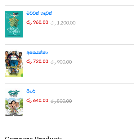
මව්වත් හදවත්
රු. 960.00
රු. 1,200.00
අපෙයක්කා
රු. 720.00
රු. 900.00
ටීචර්
රු. 640.00
රු. 800.00