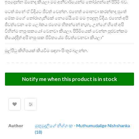
ඉපදෙන්න ඕනෙද කියලා මම අනිවාර්යෙන්ම තෝරගන්නේ පිරිමි බව.
මටත් ඕනේ ඒ විදියට ජීවත් වෙන්න. එහෙත් මොනවා කරන්නද පුතේ
මේක මගේ තෝරාගැනීමක් නෙමෙයි.මේ මම ඉපදුනු විදිය. එහෙත් අපි
ජීවත්වෙන මේ ලෝකය එහෙම හිතන්නේ නැහැ. උන්ගේ හිතේ අපි
විහින්ම නපුංසකයෝ වෙනවා කියලා. පිරිමියෙක් වෙන්න පුළු‍‍වන්කම
තියෙද්දිත් අපි නපුංසක ජීවිතයේම ජීවත්වෙනවා කියලා”‍
මුල්පිටු කිහිපයක් කියවීම සඳහා පිංතූර බලන්න.
Notify me when this product is in stock
Author
මුතුමුදලිගේ නිශ්ශංක - Muthumudalige Nishshanka
(18)