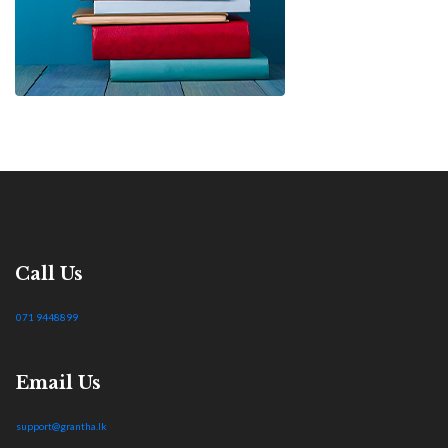
Call Us
071 9448899
Email Us
support@grantha.lk