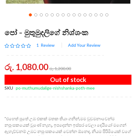
පෝ - මුතුමුදලිගේ නිශ්ශංක
Rating:
1
Review
Add Your Review
100
100
% of
රු. 1,080.00
රු. 1,200.00
Out of stock
SKU
po-muthumudalige-nishshanka-poth-mee
”එහෙත් පුතේ උඹ එකක් මතක තියා ගනින්,මම වුවමනාවෙන්ම
නපුංසකයෙක් වුණේ නැහැ, ඉපදෙන්න ඉස්සර වෙලා දෙයියෝ මගෙන්
ඇහැව්වනම් උඹට නපුංසකයෙක් වෙන්න ඕනෙද, නියම පිරිමියෙක් වගේ