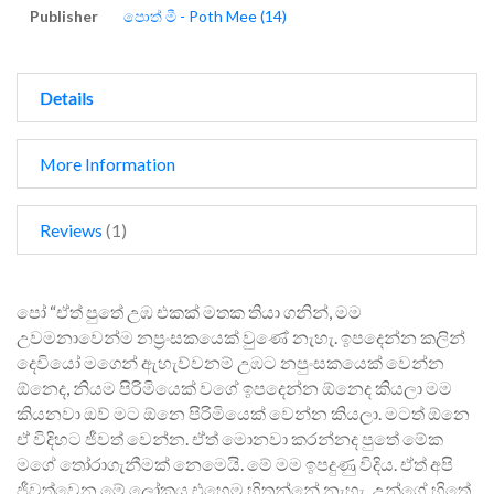
Publisher
පොත් මී - Poth Mee (14)
Details
More Information
Reviews
1
පෝ “ඒත් පුතේ උඹ එකක් මතක තියා ගනින්, මම
උවමනාවෙන්ම නප්‍රංසකයෙක් වුණේ නැහැ. ඉපදෙන්න කලින්
දෙවියෝ මගෙන් ඇහැව්වනම් උඹට නපුංසකයෙක් වෙන්න
ඕනෙද, නියම පිරිමියෙක් වගේ ඉපදෙන්න ඕනෙද කියලා මම
කියනවා ඔව් මට ඕනෙ පිරිමියෙක් වෙන්න කියලා. මටත් ඕනෙ
ඒ විදිහට ජීවත් වෙන්න. ඒත් මොනවා කරන්නද පුතේ මේක
මගේ තෝරාගැනීමක් නෙමෙයි. මේ මම ඉපදුණු විදිය. ඒත් අපි
ජීවත්වෙන මේ ලෝකය එහෙම හිතන්නේ නැහැ. උන්ගේ හිතේ