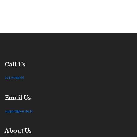
Call Us
071 9448899
Email Us
support@grantha.lk
About Us