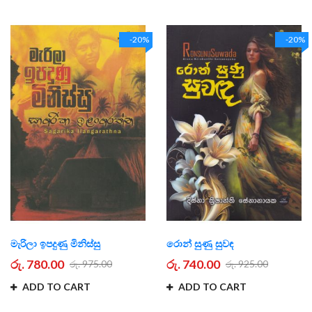
-20%
-20%
මැරිලා ඉපදුණු මිනිස්සු
රොන් සුණු සුවඳ
රු. 780.00
රු. 740.00
රු. 975.00
රු. 925.00
ADD TO CART
ADD TO CART