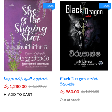
-20%
-20%
දිලෙන තරුව ඇයයි අනුත්තරා
Black Dragon හෙවත්
විරූපාක්ෂ
රු. 1,280.00
රු. 1,600.00
රු. 960.00
රු. 1,200.00
ADD TO CART
Out of stock