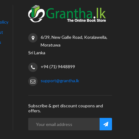
olicy
st
6/39, New Galle Road, Koralawella,
s
Moratuwa
Sri Lanka
+94 (71) 9448899
support@grantha.lk
Subscribe & get discount coupons and
offers.