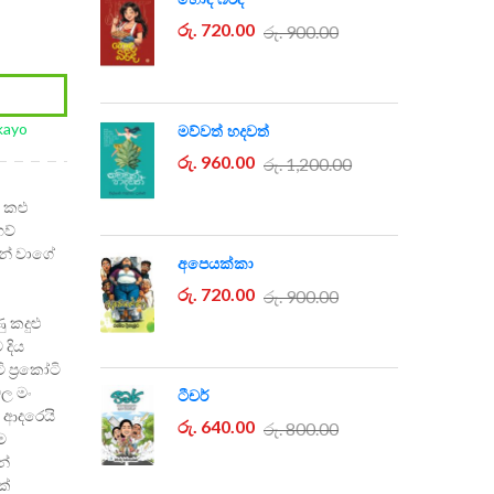
රු. 720.00
රු. 900.00
kayo
මව්වත් හදවත්
රු. 960.00
රු. 1,200.00
 කළු
ෙව්
න් වාගේ
අපෙයක්කා
රු. 720.00
රු. 900.00
ු කදුළු
 දිය
 ප්‍රකෝටි
මල
මං
ටීචර්
 ආදරෙයි
රු. 640.00
රු. 800.00
ම
න්
ක්