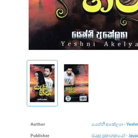
Author
යෙශ්නි අකේල්‍යා - Yeshni
Publisher
ජයදද ප්‍රකාශකයෝ - Jayad