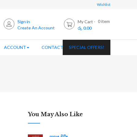
Wishlist
0
item
Sign in
My Cart
Create An Account
රු. 0.00
ACCOUNT
CONTACT US
SPECIAL OFFERS!
You May Also Like
හොඳ බිරිඳ