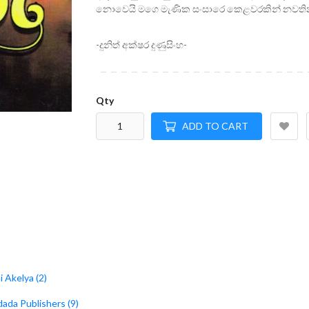
නොවෙයි මගෙ මැණික සංසාරෙ කෙළවරකින් නවතින
-දුනිත් අක්ෂර දුණුසිංහ-
Qty
ADD TO CART
 Akelya (2)
ada Publishers (9)