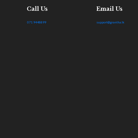
Call Us
Email Us
071 9448899
support@grantha.lk