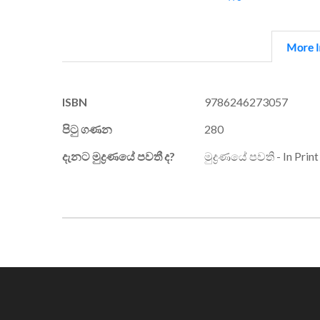
More I
More
ISBN
9786246273057
Information
පිටු ගණන
280
දැනට මුද්‍රණයේ පවතී ද?
මුද්‍රණයේ පවති - In Print