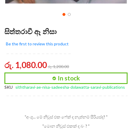
සිත්තරාවී ඈ නිසා
Be the first to review this product
රු. 1,080.00
රු. 1,200.00
In stock
SKU
siththaravi-ae-nisa-sadeesha-dolawatta-saravi-publications
"අංශු... මේ නිවුස් එක ෆේක් ද නැත්නම් සීරියස්ද? "
"මොන නිවුස් එකක් ද බං ? "