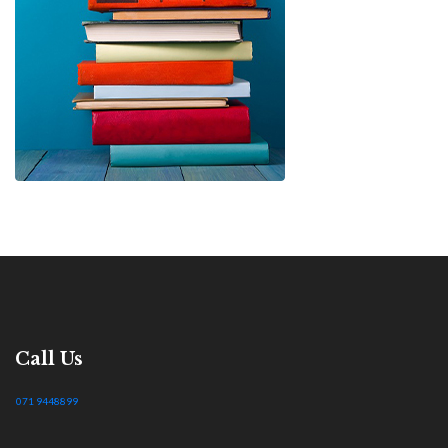
Call Us
071 9448899