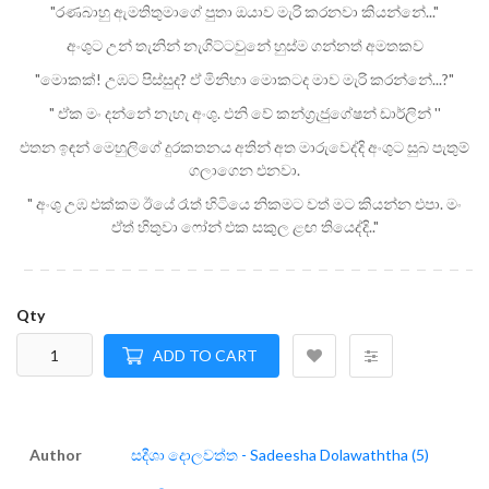
"රණබාහු ඇමතිතුමාගේ පුතා ඔයාව මැරි කරනවා කියන්නේ..."
අංශුට උන් තැනින් නැගිට්ටවුනේ හුස්ම ගන්නත් අමතකව
"මොකක්! උඹට පිස්සුද? ඒ මිනිහා මොකටද මාව මැරි කරන්නේ...?"
" ඒක මං දන්නේ නැහැ අංශු. එනි වේ කන්ග්‍රැජුගේෂන් ඩාර්ලින් ''
එතන ඉඳන් මෙහුලිගේ දුරකතනය අතින් අත මාරුවෙද්දි අංශුට සුබ පැතුම්
ගලාගෙන එනවා.
" අංශු උඹ එක්කම ඊයේ රෑත් හිටියෙ නිකමට වත් මට කියන්න එපා. මං
ඒත් හිතුවා ෆෝන් එක සකුල ළඟ තියෙද්දි.."
Qty
ADD TO CART
Author
සදීශා දොලවත්ත - Sadeesha Dolawaththa (5)