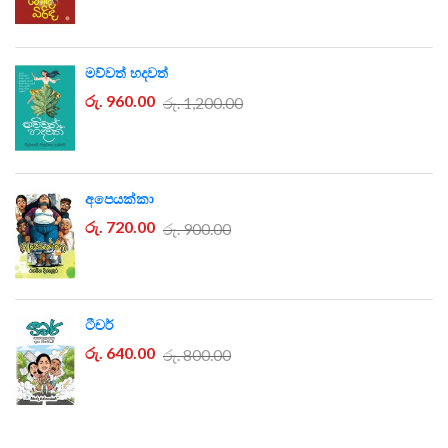
මව්වත් හදවත්
රු. 960.00
රු. 1,200.00
අපෙයක්කා
රු. 720.00
රු. 900.00
ටීචර්
රු. 640.00
රු. 800.00