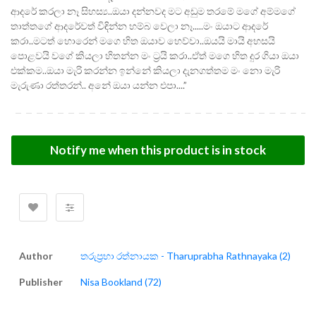
ආදරේ කරලා නෑ සිහස්‍ය..ඔයා දන්නවද මට අඩුම තරමේ මගේ අම්මගේ
තාත්තගේ ආදරේවත් විඳින්න හම්බ වෙලා නෑ.....මං ඔයාට ආදරේ
කරා..මටත් හොරෙන් මගෙ හිත ඔයාව හෙව්වා..ඔයයි මායි අහසයි
පොළවයි වගේ කියලා හිතන්න මං ට්‍රයි කරා..ඒත් මගෙ හිත දුර ගියා ඔයා
එක්කම..ඔයා මැරි කරන්න ඉන්නේ කියලා දැනගත්තම මං නො මැරි
මැරුණා රත්තරන්.. අනේ ඔයා යන්න එපා....”
Notify me when this product is in stock
Author
තරුප්‍රභා රත්නායක - Tharuprabha Rathnayaka (2)
Publisher
Nisa Bookland (72)