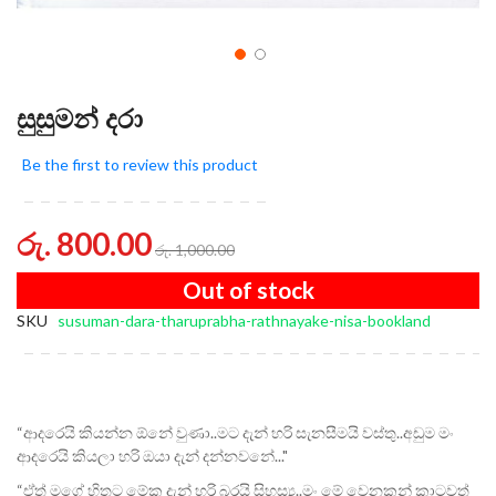
සුසුමන් දරා
Be the first to review this product
රු. 800.00
රු. 1,000.00
Out of stock
SKU
susuman-dara-tharuprabha-rathnayake-nisa-bookland
“ආදරෙයි කියන්න ඕනේ වුණා..මට දැන් හරි සැනසීමයි වස්තු..අඩුම මං
ආදරෙයි කියලා හරි ඔයා දැන් දන්නවනේ..."
“ඒත් මගේ හිතට මේක දැන් හරි බරයි සිහස්‍ය..මං මේ වෙනකන් කාටවත්