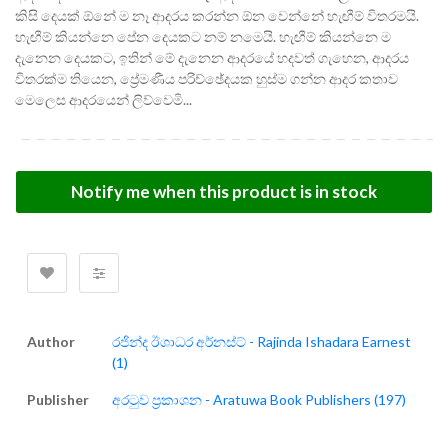
කිසි දෙයක් ඕනේ ම නෑ ආදරය කරන්න ඕන වෙන්නේ හැඟීම් විතරමයි.
හැඟීම් කියන්නෙ පේන දෙයකට නම් නමෙයි. හැඟීම් කියන්නෙ ම
දැනෙන දෙයකට, ඉතින් මේ දැනෙන ආදරයේ හදවත් ගැහෙන, ආදරය
විතරක්ම තියෙන, ප්‍රේමණීය පරිච්ඡේදයක හුස්ම ගන්න ආදර කතාව
මෙලෙස ආදරයෙන් ලිව්වෙමි...
Notify me when this product is in stock
Author
රජින්ද ඊශාධර අර්නස්ට් - Rajinda Ishadara Earnest
(1)
Publisher
අරටුව ප්‍රකාශන - Aratuwa Book Publishers (197)