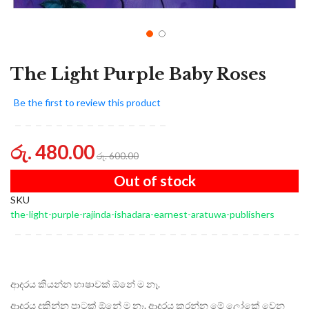
The Light Purple Baby Roses
Be the first to review this product
රු. 480.00
රු. 600.00
Out of stock
SKU
the-light-purple-rajinda-ishadara-earnest-aratuwa-publishers
ආදරය කියන්න භාෂාවක් ඕනේ ම නෑ.
ආදරය දකින්න පාටක් ඕනේ ම නෑ. ආදරය කරන්න මේ ලෝකේ වෙන