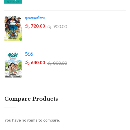
අපෙයක්කා
රු. 720.00
රු. 900.00
ටීචර්
රු. 640.00
රු. 800.00
Compare Products
You have no items to compare.