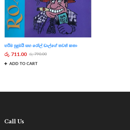
හරිම පුදුමයි සහ රෝල් ඩාල්ගේ තවත් කතා
රු. 711.00
රු. 790.00
ADD TO CART
Call Us