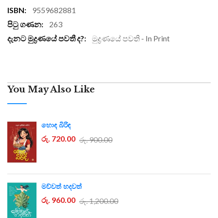
More
9559682881
Information
263
මුද්‍රණයේ පවති - In Print
You May Also Like
හොඳ බිරිඳ
රු. 720.00
රු. 900.00
මව්වත් හදවත්
රු. 960.00
රු. 1,200.00