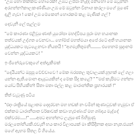
"උඹ මහා තක්කඩි හොරෙක්! උඹට ලජ්ජා නැද්ද මිනිහෝ මේ ඔටුන්න
අරගන්න?කාලකණ්ණියා උඹ මේ ඔටුන්න විනාශ කරලා මගේ මුණේ
දැලි ගෑවා ! කෝ උඹ මේකෙන් හොරකම් කළ මැණික් ගල් ?
දෙවැනි ලේ පැල්ලම
''මේ කාරණා එළිවුණොත් යුරෝපා මහද්වීපය පුරා මහ භයානක
තත්වයක් උද්ගත වෙනවා.... හෝම්ස් මහත්මයා අපේ රටේ අති භයානක
යුද්ධයකට පැටළෙනවා නියතයි ! ''අගමැතීතුමනි........... එහෙනම් සූදානම්
වෙන්න යුද්ධයකට! ''
ඉංජිනේරුවෙකුගේ අත්දැකීමක්
''දෙයියන්ට ඔපුපු වේච්චාවෙ ! මේක බරපතල තුවාලයක්.හුඟක් ලේ ගලා
යන්න ඇති.මොන ආයුධයකින් ද මේක සිදු කළේ? " "'මස් කෑපිමට ගන්නා
යෝධ පිහියකින්! සිතා මතා එල්ල කළ මාරාන්තික ප්‍රහාරයක් !"
තිත් වැටුණු පටිය
"එදා රාත්‍රියේ පළාතම දෙදරවන මහ හඬක් නංවමින් කුණාටුවක් හැමුවා ඒ
එක්කම ධාරානිපාත වර්ෂාවක් කඩා හැළුණා.ඒ මහ ශබ්දය මැද්දේ
එක්වරම......!" .......අපට අහන්නට ලැබුණේ බිහිසුණු
මරලතෝනියකි.එවැනි භයංකාර විලාපයක් මා කිසිදිනක අසා නැත.එයන්
මගේ ඇඟම සීතල වී ගියේය.