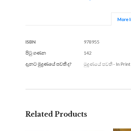
More I
More
ISBN
978955
Information
පිටු ගණන
142
දැනට මුද්‍රණයේ පවතී ද?
මුද්‍රණයේ පවති - In Print
Related Products