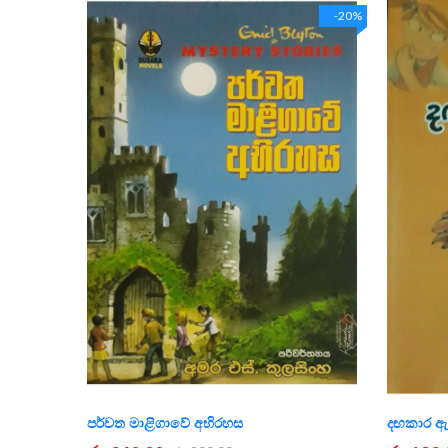
-20%
පර්වත මාළිගාවේ අභිරහස
දඟකාර ඇ