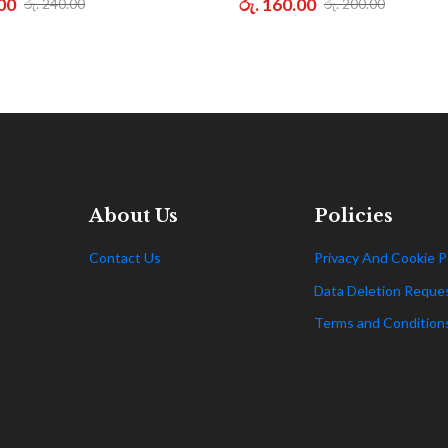
.00
රු. 160.00
රු. 240.00
රු. 200.00
About Us
Policies
Contact Us
Privacy And Cookie P
Data Deletion Reque
Terms and Condition