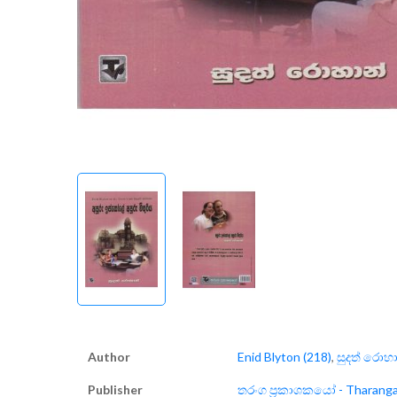
Author
Enid Blyton (218)
,
සුදත් රොහා
Publisher
තරංග ප්‍රකාශකයෝ - Tharanga 