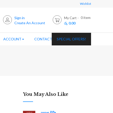
Wishlist
0
item
Sign in
My Cart
Create An Account
රු. 0.00
ACCOUNT
CONTACT US
SPECIAL OFFERS!
You May Also Like
හොඳ බිරිඳ