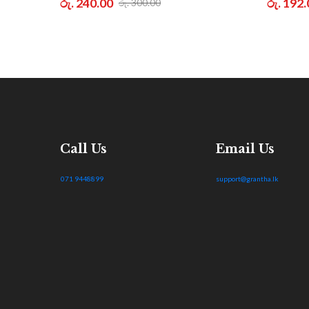
රු. 240.00
රු. 192
රු. 300.00
Call Us
Email Us
071 9448899
support@grantha.lk