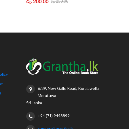
රු. 200.00
රු. 120
රු. 250.00
olicy
st
6/39, New Galle Road, Koralawella,
s
Moratuwa
Sri Lanka
+94 (71) 9448899
support@grantha.lk