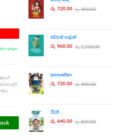
රු. 720.00
රු. 900.00
මව්වත් හදවත්
රු. 960.00
රු. 1,200.00
ath-rohan-
අපෙයක්කා
ෙකුගේ
රු. 720.00
රු. 900.00
කාමරයෙන්
නෙතට
ටීචර්
රු. 640.00
රු. 800.00
tock