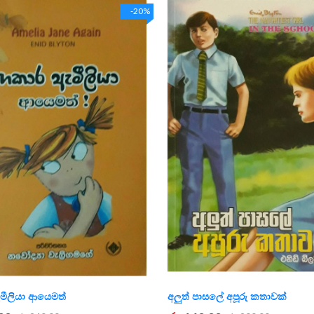
-20%
මීලියා ආයෙමත්
අලුත් පාසලේ අපූරු කතාවක්