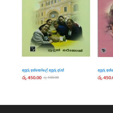
අපූරු ඉස්කෝලේ අපූරු දවස්
අපූරු ඉස්
රු. 450.00
රු. 450
රු. 500.00