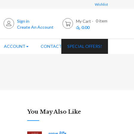
Wishlist
0
item
Sign in
My Cart
Create An Account
රු. 0.00
ACCOUNT
CONTACT US
SPECIAL OFFERS!
You May Also Like
හොඳ බිරිඳ