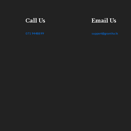
Call Us
Email Us
071 9448899
support@grantha.lk