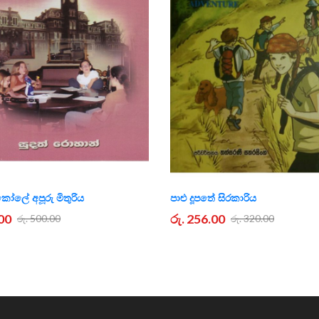
කෝලේ අපූරු මිතුරිය
පාළු දූපතේ සිරකාරිය
.00
රු. 256.00
රු. 500.00
රු. 320.00