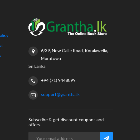
olicy
st
6/39, New Galle Road, Koralawella,
s
Moratuwa
Sri Lanka
+94 (71) 9448899
support@grantha.lk
Subscribe & get discount coupons and
offers.