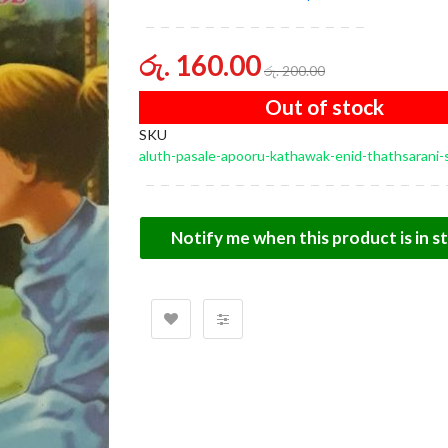
of
the
images
රු. 160.00
gallery
රු. 200.00
Out of stock
SKU
aluth-pasale-apooru-kathawak-enid-thathsarani-
Notify me when this product is in s