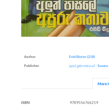
Author
Enid Blyton (218)
Publisher
සුසර ප්‍රකාශකයෝ - Susara
More I
More
ISBN
9789556766219
Information