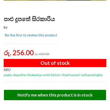
පාළු දූපතේ සිරකාරිය
by
Be the first to review this product
රු. 256.00
රු. 320.00
Out of stock
SKU
paalu-dupathe-hirakariya-enid-blyton-thathsarani-satharasinghe
Notify me when this product is in stock