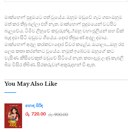
මාක්හොෆ් පුදුමයට පත් වුයේය. ඔහුම මඩුවේ ගැට ගසා ඔහුම
මත් කර තිබු බල්ලා එහි නැත. මාක්හොෆ් පුදුමයෙන් වටපිට
බැලුවේය. ටිමීව ලිහුවේ කවුරුන්ද...?ඔහු වහා ජුලියන් සහ ඩික්
බැඳ දමා සිටි මඩුවට ගියේය. දොර තිබුණේ අගුලු දමාය.
මාක්හොෆ් අගුල කරකවා දොර විවර කළේය. ඔයාලා.....ඔහු රළු
ලෙස කතා කරන්නට වුයේය. නමුත් ඉබේටම ඔහුගේ කට
වැසිණ. කිසිවෙකුත් මඩුවේ සිටියේ නැත. කපා දැමු ලණු කැබලි
බිම විසිර තිබිණ. සිරකරුවන් අතුරුදහන් වී ඇත.
You May Also Like
හොඳ බිරිඳ
රු. 720.00
රු. 900.00