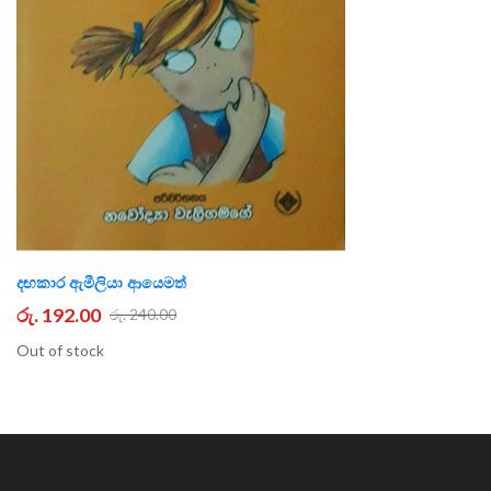
දඟකාර ඇමීලියා ආයෙමත්
රු. 192.00
රු. 240.00
Out of stock