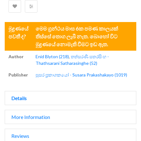
මුද්‍රණයේ
මෙම ග්‍රන්ථය මාස 6ක පමණ කාලයක්
පවතී ද?
තිස්සේ තොග ලැබී නැත. බොහෝ විට
මුද්‍රණයේ නොමැති වීමට ඉඩ ඇත.
Author
Enid Blyton (218)
,
තත්සරණි සතරසිංහ -
Thathsarani Satharasinghe (52)
Publisher
සුසර ප්‍රකාශකයෝ - Susara Prakashakayo (1019)
Details
More Information
Reviews