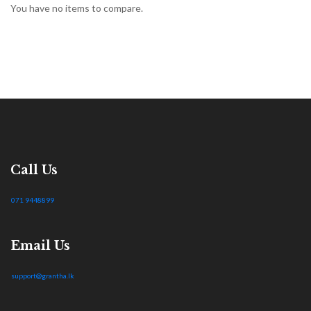
You have no items to compare.
Call Us
071 9448899
Email Us
support@grantha.lk