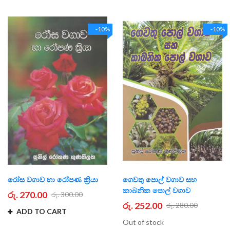
-10%
-10%
රා්‍ෙස වගාව හා රා්‍ෙපණ ක්‍රියා
ගෙවතු පොල් වගාව සහ
කාබනික පොල් වගාව
රු. 270.00
රු. 300.00
රු. 252.00
රු. 280.00
ADD TO CART
Out of stock