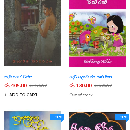
හැට පහේ වත්ත
දෙව් ලොව ගිය යාළු මාළු
රු. 405.00
රු. 180.00
රු. 450.00
රු. 200.00
ADD TO CART
Out of stock
-20%
-20%