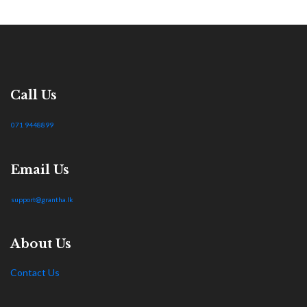
Call Us
071 9448899
Email Us
support@grantha.lk
About Us
Contact Us