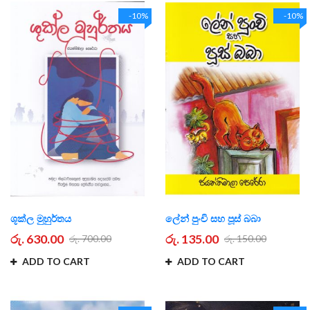
-10%
-10%
ශූක්ල මුහුර්තය
ලේන් පුංචි සහ පූස් බබා
රු. 630.00
රු. 135.00
රු. 700.00
රු. 150.00
ADD TO CART
ADD TO CART