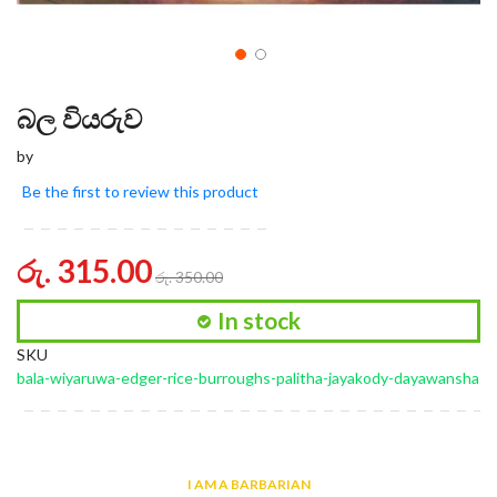
බල වියරුව
by
Be the first to review this product
රු. 315.00
රු. 350.00
In stock
SKU
bala-wiyaruwa-edger-rice-burroughs-palitha-jayakody-dayawansha
I AM A BARBARIAN