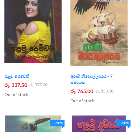
පළමු පෙම්වති
අරාබි නිසොල්ලාසය - 7
කොටස
රු. 337.50
රු. 375.00
රු. 765.00
රු. 850.00
Out of stock
Out of stock
-20%
-20%