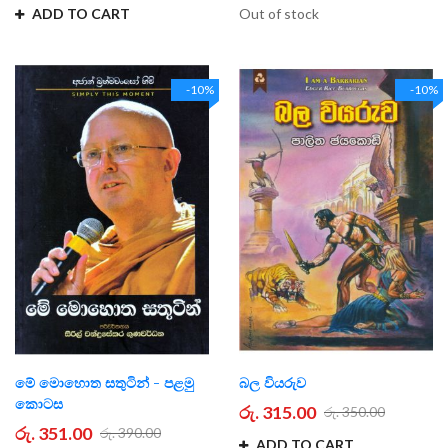
ADD TO CART
Out of stock
-10%
-10%
මේ මොහොත සතුටින් - පළමු
බල වියරුව
කොටස
රු. 315.00
රු. 350.00
රු. 351.00
රු. 390.00
ADD TO CART