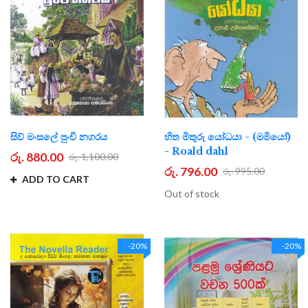
සිව් මංසලේ පුංචි නගරය
හිත මිතුරු යෝධයා - (මමියෝ)
- Roald dahl
රු. 880.00
රු. 1,100.00
රු. 796.00
රු. 995.00
ADD TO CART
Out of stock
-20%
-20%