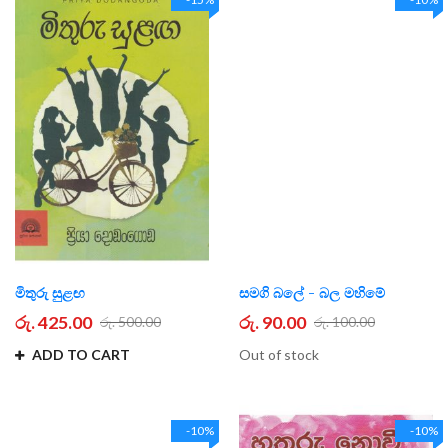
මිතුරු සුළඟ
සමගි බලේ - බල මහිමේ
රු. 425.00
රු. 90.00
රු. 500.00
රු. 100.00
ADD TO CART
Out of stock
-10%
-10%