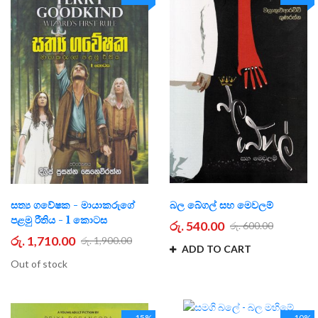
සත්‍ය ගවේෂක - මායාකරුගේ
බල බේගල් සහ මෙවලම්
පළමු රීතිය - 1 කොටස
රු. 540.00
රු. 600.00
රු. 1,710.00
රු. 1,900.00
ADD TO CART
Out of stock
-15%
-10%