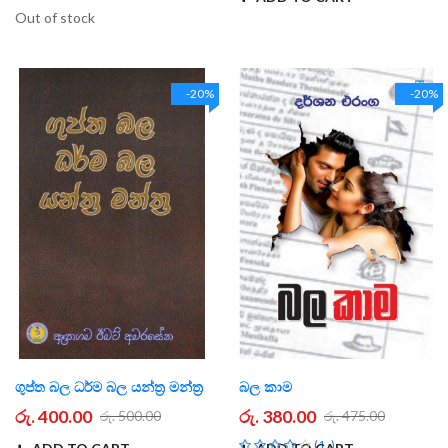
Out of stock
-20%
-20%
ගුප්ත බල ධර්ම බල යන්ත්‍ර මන්ත්‍ර
බල කාම
රු. 400.00
රු. 380.00
රු. 500.00
රු. 475.00
Rating:
1