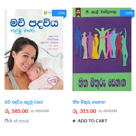
-10%
-10%
මව් පදවිය පළමු වසර
හිත මිතුරු සෙනඟ
රු. 585.00
රු. 315.00
රු. 650.00
රු. 350.00
4
Out of stock
ADD TO CART