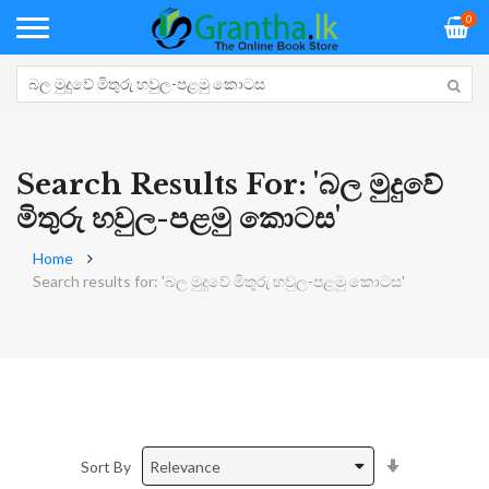
0
Search Results For: 'බල මුදුවේ
මිතුරු හවුල-පළමු කොටස'
Home
Search results for: 'බල මුදුවේ මිතුරු හවුල-පළමු කොටස'
Set
Sort By
Ascending