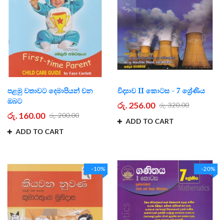
පළමු වතාවට දෙමාපියන් වන
විද්‍යාව II කොටස - 7 ශ්‍රේණිය
ඔබට
රු. 256.00
රු. 320.00
රු. 160.00
රු. 200.00
ADD TO CART
ADD TO CART
-10%
-20%