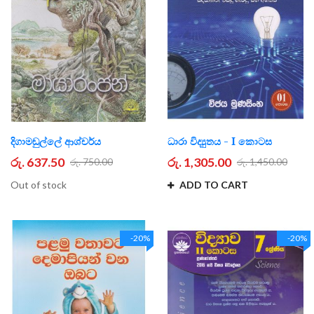
දිගාමඬුල්ලේ ආශ්චර්ය
ධාරා විද්‍යුතය - I කොටස
රු. 637.50
රු. 1,305.00
රු. 750.00
රු. 1,450.00
Out of stock
ADD TO CART
-20%
-20%