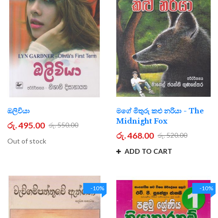
ඔලිවියා
මගේ මිතුරු කළු නරියා - The
Midnight Fox
රු. 495.00
රු. 550.00
රු. 468.00
රු. 520.00
Out of stock
ADD TO CART
-10%
-10%