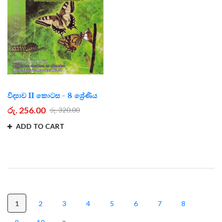
විද්‍යාව II කොටස - 8 ශ්‍රේණිය
රු. 256.00
රු. 320.00
ADD TO CART
1
2
3
4
5
6
7
8