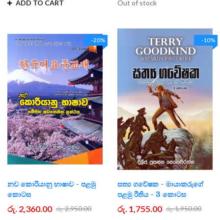
ADD TO CART
Out of stock
-20%
-10%
නව කොරියානු භාෂාව - පළමු
සත්‍ය ගවේෂක - මායාකරුගේ
කොටස
පළමු රීතිය - 3 කොටස
රු. 2,360.00
රු. 1,755.00
රු. 2,950.00
රු. 1,950.00