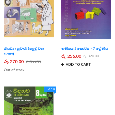
කියවන නුවණ (පළමු වන
ගණිතය I කොටස - 7 ශ්‍රේණිය
පොත)
රු. 256.00
රු. 320.00
රු. 270.00
රු. 300.00
ADD TO CART
Out of stock
-20%