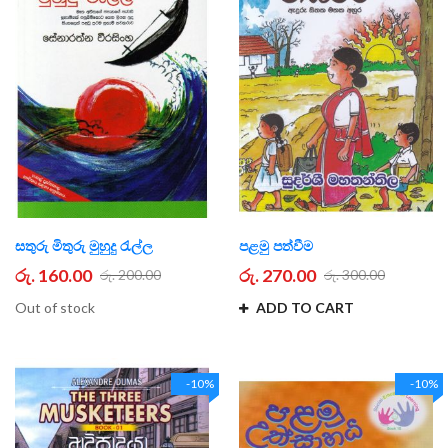
සතුරු මිතුරු මුහුදු රැල්ල
පළමු පත්වීම
රු. 160.00
රු. 270.00
රු. 200.00
රු. 300.00
Out of stock
ADD TO CART
-10%
-10%