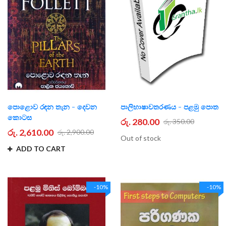
පොළොව රඳන තැන - දෙවන
පාලිභාෂාවතරණය - පළමු පොත
කොටස
රු. 280.00
රු. 350.00
රු. 2,610.00
රු. 2,900.00
Out of stock
ADD TO CART
-10%
-10%