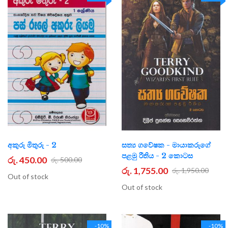
අකුරු මිතුරු - 2
සත්‍ය ගවේෂක - මායාකරුගේ
පළමු රීතිය - 2 කොටස
රු. 450.00
රු. 500.00
රු. 1,755.00
රු. 1,950.00
Out of stock
Out of stock
-10%
-10%