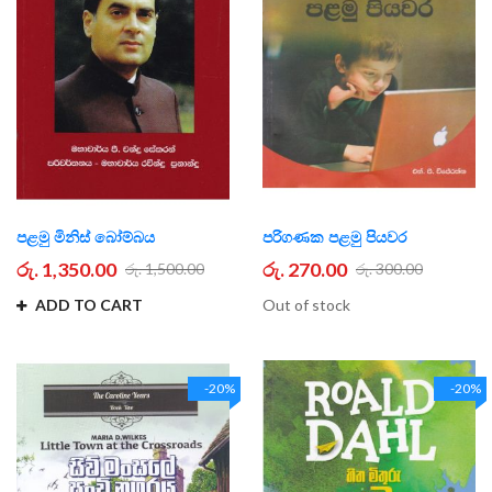
පළමු මිනිස් බෝම්බය
පරිගණක පළමු පියවර
රු. 1,350.00
රු. 270.00
රු. 1,500.00
රු. 300.00
ADD TO CART
Out of stock
-20%
-20%