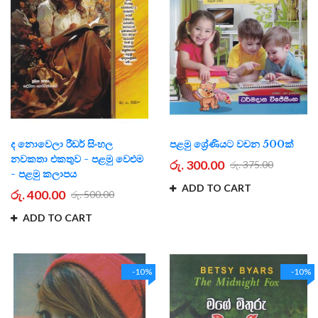
ද නොවෙලා රීඩර් සිංහල
පළමු ශ්‍රේණියට වචන 500ක්
නවකතා එකතුව - පළමු වෙළුම
රු. 300.00
රු. 375.00
- පළමු කලාපය
ADD TO CART
රු. 400.00
රු. 500.00
ADD TO CART
-10%
-10%