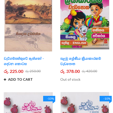
වැව්ගම්පත්තුවේ ඇත්තෝ -
පළමු ශ්‍රේණිය ක්‍රියාකාරකම්
දෙවන කොටස
වැඩපොත
රු. 225.00
රු. 378.00
රු. 250.00
රු. 420.00
ADD TO CART
Out of stock
-10%
-10%