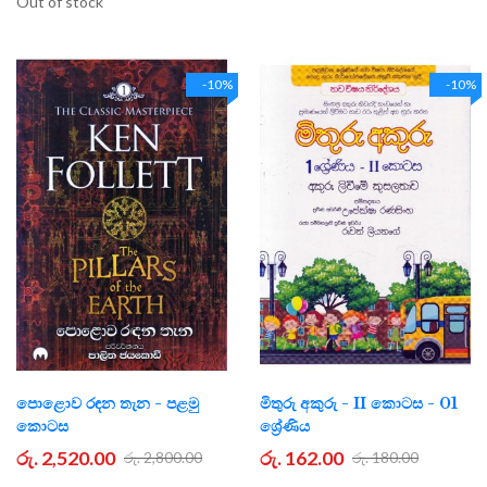
Out of stock
-10%
-10%
පොළොව රඳන තැන - පළමු
මිතුරු අකුරු - II කොටස - 01
කොටස
ශ්‍රේණිය
රු. 2,520.00
රු. 162.00
රු. 2,800.00
රු. 180.00