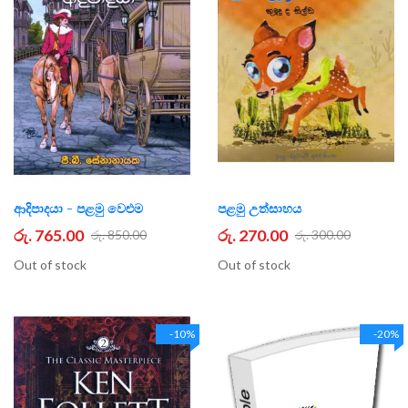
ආදිපාදයා - පළමු වෙළුම
පළමු උත්සාහය
රු. 765.00
රු. 270.00
රු. 850.00
රු. 300.00
Out of stock
Out of stock
-10%
-20%