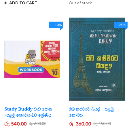
ADD TO CART
Out of stock
-10%
-20%
Study Buddy වැඩ පොත
ඔබ කළුවරට බයද? - පළමු
-පළමු කොටස-10 ශ්‍රේණිය
කොටස
රු. 540.00
රු. 360.00
රු. 600.00
රු. 450.00