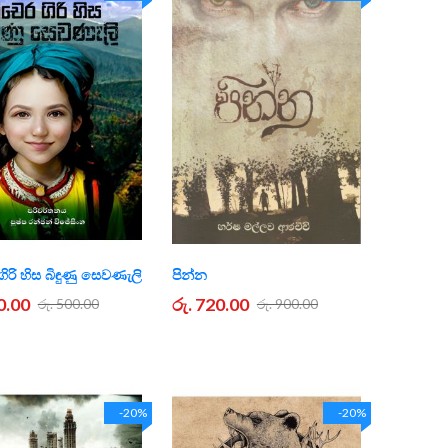
ිරි හිස බිඳුණු සෙවණැලි
පින්න
0.00
රු. 720.00
රු. 500.00
රු. 900.00
-20%
-20%