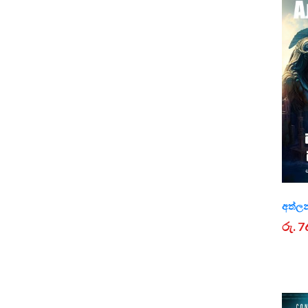
අත්ලන
රු. 