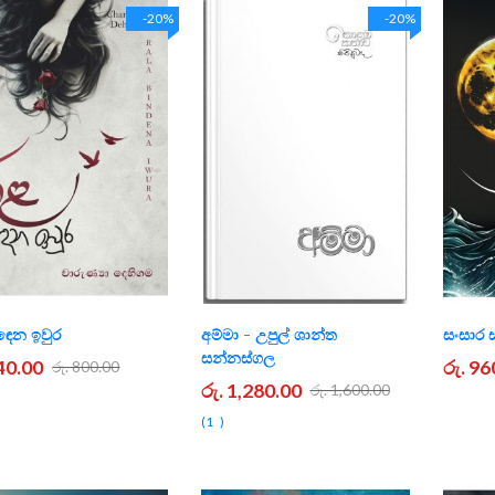
-20%
-20%
ඳෙන ඉවුර
අම්මා - උපුල් ශාන්ත
සංසාර 
සන්නස්ගල
640.00
රු. 96
රු. 800.00
රු. 1,280.00
රු. 1,600.00
1