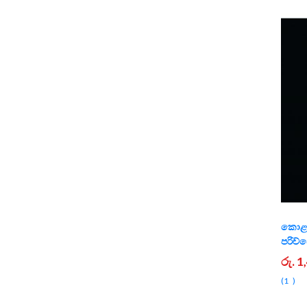
කොළඹ
පරිච්
රු. 
1