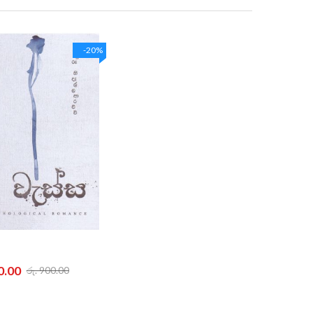
Direction
-20%
0.00
රු. 900.00