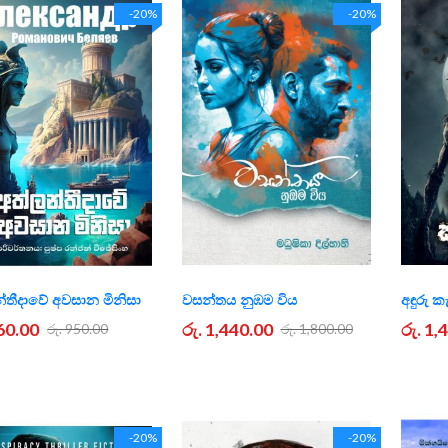
-20%
-20%
්තීදාවේ අවසාන මිනිසා
වසන්තය නුඹම විය
අඳුරු 
760.00
රු. 1,440.00
රු. 1,
රු. 950.00
රු. 1,800.00
-20%
-20%