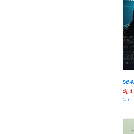
විකිණ
රු. 
1