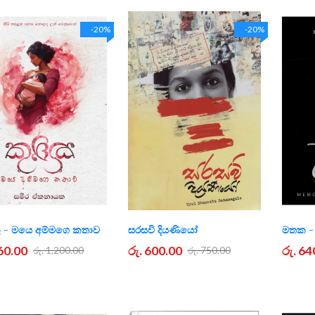
-20%
-20%
ු - මයෙ අම්මගෙ කතාව
සරසවි දියණියෝ
මතක - 
960.00
රු. 600.00
රු. 64
රු. 1,200.00
රු. 750.00