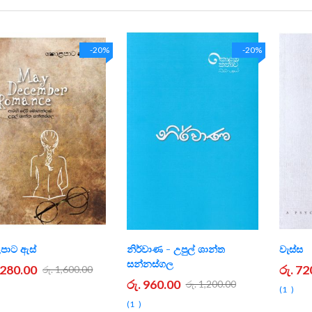
-20%
-20%
ාට ඇස්
නිර්වාණ - උපුල් ශාන්ත
වැස්ස
සන්නස්ගල
1,280.00
රු. 72
රු. 1,600.00
රු. 960.00
රු. 1,200.00
1
1