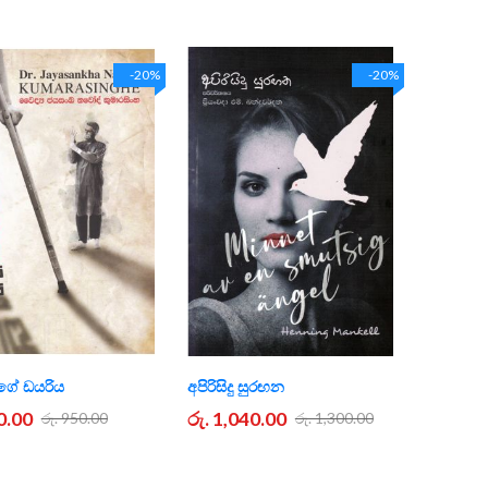
-20%
-20%
ේ ඩයරිය
අපිරිසිදු සුරඟන
0.00
රු. 1,040.00
රු. 950.00
රු. 1,300.00