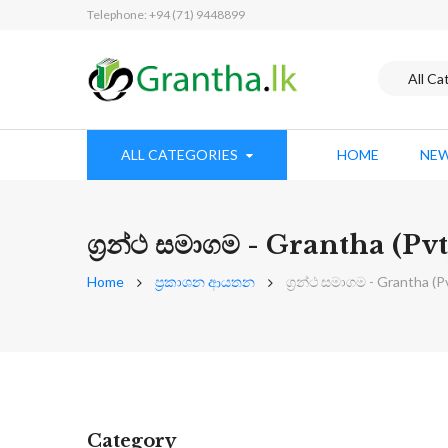
Telephone: +94 (71) 9448899
ALL CATEGORIES
HOME
NEW
ග්‍රන්ථ සමාගම - Grantha (Pvt
Home
ප්‍රකාශන ආයතන
ග්‍රන්ථ සමාගම - Grantha (P
Category