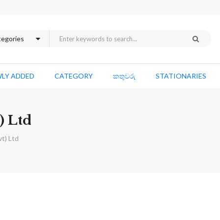
LY ADDED
CATEGORY
කතුවරු
STATIONARIES
) Ltd
vt) Ltd