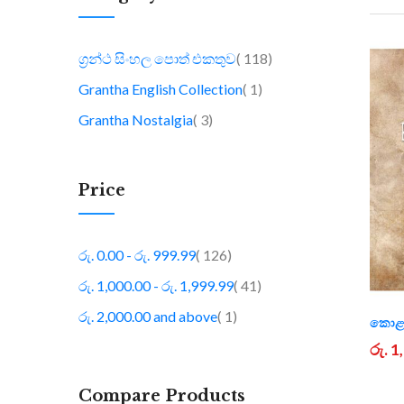
item
ග්‍රන්ථ සිංහල පොත් එකතුව
118
item
Grantha English Collection
1
item
Grantha Nostalgia
3
Price
item
රු. 0.00
-
රු. 999.99
126
item
රු. 1,000.00
-
රු. 1,999.99
41
item
රු. 2,000.00
and above
1
කොළප
රු. 
Compare Products