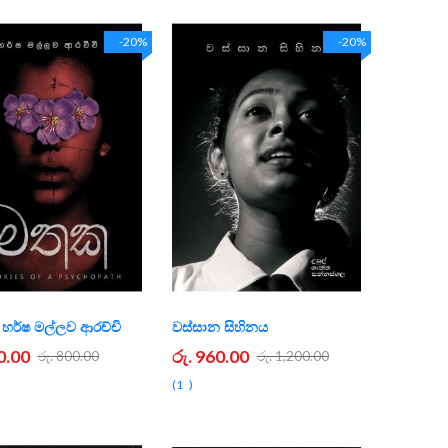
-20%
-20%
හර්ෂ මල්ලව ආරච්චි
වස්සාන සිහිනය
0.00
රු. 960.00
රු. 800.00
රු. 1,200.00
1