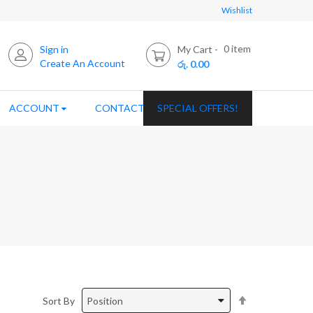
Wishlist
0
item
Sign in
My Cart
Create An Account
රු. 0.00
ACCOUNT
CONTACT US
SPECIAL OFFERS!
Set
Sort By
Descending