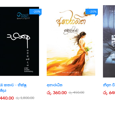
-20%
-20%
 කතාව - භික්ෂු
අනාරාධිත
නිදන ව
ඡේදය
රු. 360.00
රු. 64
රු. 450.00
1,440.00
රු. 1,800.00