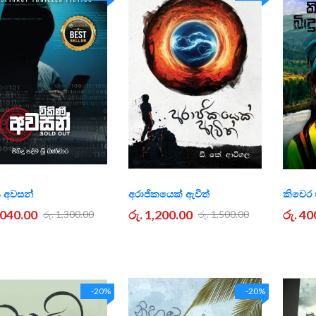
ී අවසන්
අරාජිකයෙක් ඇවිත්
කිචෙර ග
1,040.00
රු. 1,200.00
රු. 40
රු. 1,300.00
රු. 1,500.00
-20%
-20%