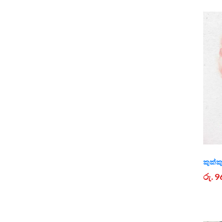
කුක්ක
රු. 