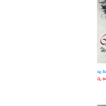
රළ බි
රු. 